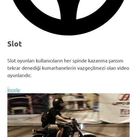
Slot
Slot oyunları kullanıcıların her spinde kazanma şansını
tekrar denediği kumarhanelerin vazgeçilmezi olan video
oyunlarıdır.
İncele