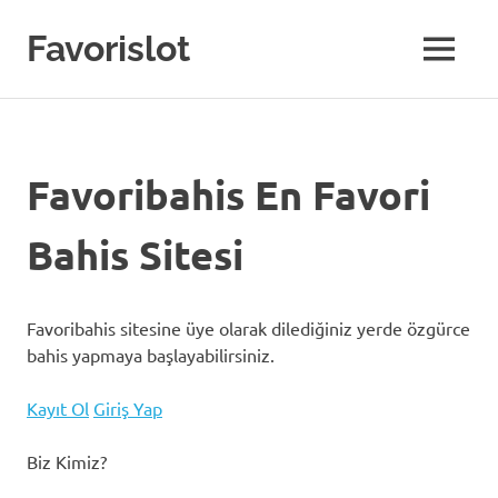
Skip
to
Favorislot
MENU
content
Favoribahis En Favori
Bahis Sitesi
Favoribahis sitesine üye olarak dilediğiniz yerde özgürce
bahis yapmaya başlayabilirsiniz.
Kayıt Ol
Giriş Yap
Biz Kimiz?