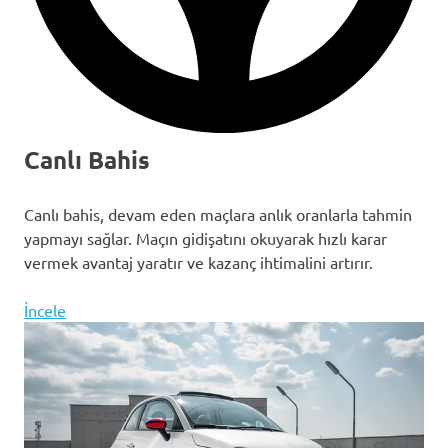
Canlı Bahis
Canlı bahis, devam eden maçlara anlık oranlarla tahmin
yapmayı sağlar. Maçın gidişatını okuyarak hızlı karar
vermek avantaj yaratır ve kazanç ihtimalini artırır.
İncele