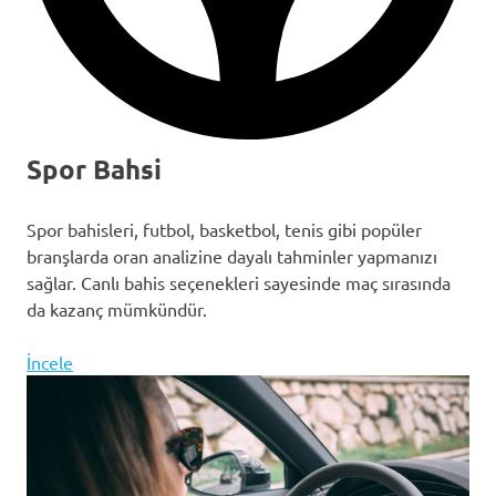
Spor Bahsi
Spor bahisleri, futbol, basketbol, tenis gibi popüler
branşlarda oran analizine dayalı tahminler yapmanızı
sağlar. Canlı bahis seçenekleri sayesinde maç sırasında
da kazanç mümkündür.
İncele