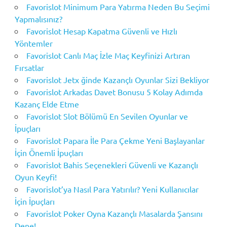
Favorislot Minimum Para Yatırma Neden Bu Seçimi
Yapmalısınız?
Favorislot Hesap Kapatma Güvenli ve Hızlı
Yöntemler
Favorislot Canlı Maç İzle Maç Keyfinizi Artıran
Fırsatlar
Favorislot Jetx ğinde Kazançlı Oyunlar Sizi Bekliyor
Favorislot Arkadas Davet Bonusu 5 Kolay Adımda
Kazanç Elde Etme
Favorislot Slot Bölümü En Sevilen Oyunlar ve
İpuçları
Favorislot Papara İle Para Çekme Yeni Başlayanlar
İçin Önemli İpuçları
Favorislot Bahis Seçenekleri Güvenli ve Kazançlı
Oyun Keyfi!
Favorislot’ya Nasıl Para Yatırılır? Yeni Kullanıcılar
İçin İpuçları
Favorislot Poker Oyna Kazançlı Masalarda Şansını
Dene!