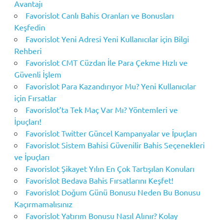
Avantajı
Favorislot Canlı Bahis Oranları ve Bonusları
Keşfedin
Favorislot Yeni Adresi Yeni Kullanıcılar için Bilgi
Rehberi
Favorislot CMT Cüzdan İle Para Çekme Hızlı ve
Güvenli İşlem
Favorislot Para Kazandırıyor Mu? Yeni Kullanıcılar
için Fırsatlar
Favorislot’ta Tek Maç Var Mı? Yöntemleri ve
İpuçları!
Favorislot Twitter Güncel Kampanyalar ve İpuçları
Favorislot Sistem Bahisi Güvenilir Bahis Seçenekleri
ve İpuçları
Favorislot Şikayet Yılın En Çok Tartışılan Konuları
Favorislot Bedava Bahis Fırsatlarını Keşfet!
Favorislot Doğum Günü Bonusu Neden Bu Bonusu
Kaçırmamalısınız
Favorislot Yatırım Bonusu Nasıl Alınır? Kolay