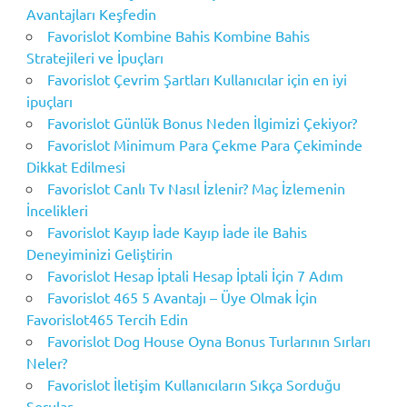
Avantajları Keşfedin
Favorislot Kombine Bahis Kombine Bahis
Stratejileri ve İpuçları
Favorislot Çevrim Şartları Kullanıcılar için en iyi
ipuçları
Favorislot Günlük Bonus Neden İlgimizi Çekiyor?
Favorislot Minimum Para Çekme Para Çekiminde
Dikkat Edilmesi
Favorislot Canlı Tv Nasıl İzlenir? Maç İzlemenin
İncelikleri
Favorislot Kayıp İade Kayıp İade ile Bahis
Deneyiminizi Geliştirin
Favorislot Hesap İptali Hesap İptali İçin 7 Adım
Favorislot 465 5 Avantajı – Üye Olmak İçin
Favorislot465 Tercih Edin
Favorislot Dog House Oyna Bonus Turlarının Sırları
Neler?
Favorislot İletişim Kullanıcıların Sıkça Sorduğu
Sorular