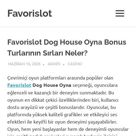
Skip
to
Favorislot
MENU
content
Favorislot Dog House Oyna Bonus
Turlarının Sırları Neler?
HAZIRAN 16, 2026
ADMIN
CASINO
Çevrimiçi oyun platformları arasında popüler olan
Favorislot
Dog House Oyna
seçeneği, oyunculara
eğlenceli ve kazançlı bir deneyim sunmaktadır. Bu
oyunun en dikkat çekici özelliklerinden biri, kullanıcı
dostu arayüzü ve çeşitli bonuslarıdır. Oyuncular, bu
platformda yüksek kaliteli grafikler ve etkileyici ses
efektleri ile keyifli bir oyun deneyimi yaşayabilirler.
Oyun, hem yeni başlayanlar hem de deneyimli oyuncular
için çeşitli zorluk seviyeleri sunarak herkesin ilgisini