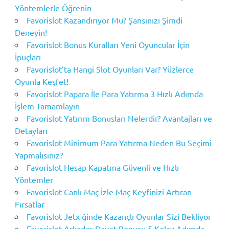
Yöntemlerle Öğrenin
Favorislot Kazandırıyor Mu? Şansınızı Şimdi
Deneyin!
Favorislot Bonus Kuralları Yeni Oyuncular İçin
İpuçları
Favorislot’ta Hangi Slot Oyunları Var? Yüzlerce
Oyunla Keşfet!
Favorislot Papara İle Para Yatırma 3 Hızlı Adımda
İşlem Tamamlayın
Favorislot Yatırım Bonusları Nelerdir? Avantajları ve
Detayları
Favorislot Minimum Para Yatırma Neden Bu Seçimi
Yapmalısınız?
Favorislot Hesap Kapatma Güvenli ve Hızlı
Yöntemler
Favorislot Canlı Maç İzle Maç Keyfinizi Artıran
Fırsatlar
Favorislot Jetx ğinde Kazançlı Oyunlar Sizi Bekliyor
Favorislot Arkadas Davet Bonusu 5 Kolay Adımda