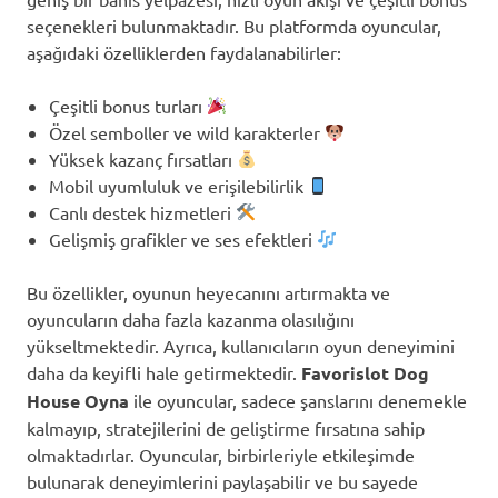
seçenekleri bulunmaktadır. Bu platformda oyuncular,
aşağıdaki özelliklerden faydalanabilirler:
Çeşitli bonus turları
Özel semboller ve wild karakterler
Yüksek kazanç fırsatları
Mobil uyumluluk ve erişilebilirlik
Canlı destek hizmetleri
Gelişmiş grafikler ve ses efektleri
Bu özellikler, oyunun heyecanını artırmakta ve
oyuncuların daha fazla kazanma olasılığını
yükseltmektedir. Ayrıca, kullanıcıların oyun deneyimini
daha da keyifli hale getirmektedir.
Favorislot Dog
House Oyna
ile oyuncular, sadece şanslarını denemekle
kalmayıp, stratejilerini de geliştirme fırsatına sahip
olmaktadırlar. Oyuncular, birbirleriyle etkileşimde
bulunarak deneyimlerini paylaşabilir ve bu sayede