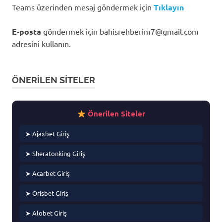
Teams üzerinden mesaj göndermek için
Tıklayın
E-posta
göndermek için
bahisrehberim7@gmail.com
adresini kullanın.
ÖNERILEN SITELER
Önerilen Siteler
➤ Ajaxbet Giriş
➤ Sheratonking Giriş
➤ Acarbet Giriş
➤ Orisbet Giriş
➤ Alobet Giriş