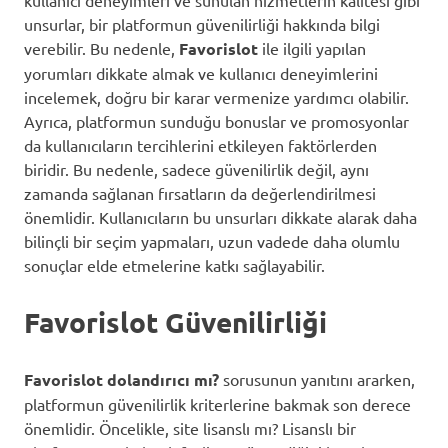
unsurlar, bir platformun güvenilirliği hakkında bilgi
verebilir. Bu nedenle,
Favorislot
ile ilgili yapılan
yorumları dikkate almak ve kullanıcı deneyimlerini
incelemek, doğru bir karar vermenize yardımcı olabilir.
Ayrıca, platformun sunduğu bonuslar ve promosyonlar
da kullanıcıların tercihlerini etkileyen faktörlerden
biridir. Bu nedenle, sadece güvenilirlik değil, aynı
zamanda sağlanan fırsatların da değerlendirilmesi
önemlidir. Kullanıcıların bu unsurları dikkate alarak daha
bilinçli bir seçim yapmaları, uzun vadede daha olumlu
sonuçlar elde etmelerine katkı sağlayabilir.
Favorislot Güvenilirliği
Favorislot dolandırıcı mı?
sorusunun yanıtını ararken,
platformun güvenilirlik kriterlerine bakmak son derece
önemlidir. Öncelikle, site lisanslı mı? Lisanslı bir