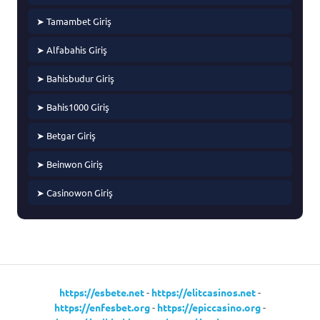
➤ Tamambet Giriş
➤ Alfabahis Giriş
➤ Bahisbudur Giriş
➤ Bahis1000 Giriş
➤ Betgar Giriş
➤ Beinwon Giriş
➤ Casinowon Giriş
https://esbete.net
-
https://elitcasinos.net
-
https://enfesbet.org
-
https://epiccasino.org
-