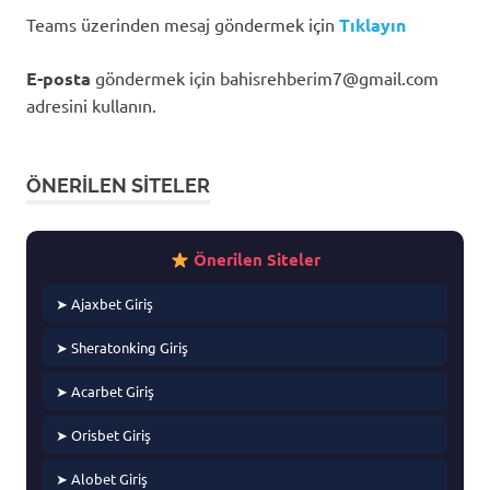
Teams üzerinden mesaj göndermek için
Tıklayın
E-posta
göndermek için
bahisrehberim7@gmail.com
adresini kullanın.
ÖNERILEN SITELER
Önerilen Siteler
➤ Ajaxbet Giriş
➤ Sheratonking Giriş
➤ Acarbet Giriş
➤ Orisbet Giriş
➤ Alobet Giriş