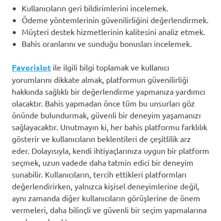
Kullanıcıların geri bildirimlerini incelemek.
Ödeme yöntemlerinin güvenilirliğini değerlendirmek.
Müşteri destek hizmetlerinin kalitesini analiz etmek.
Bahis oranlarını ve sunduğu bonusları incelemek.
Favorislot
ile ilgili bilgi toplamak ve kullanıcı
yorumlarını dikkate almak, platformun güvenilirliği
hakkında sağlıklı bir değerlendirme yapmanıza yardımcı
olacaktır. Bahis yapmadan önce tüm bu unsurları göz
önünde bulundurmak, güvenli bir deneyim yaşamanızı
sağlayacaktır. Unutmayın ki, her bahis platformu farklılık
gösterir ve kullanıcıların beklentileri de çeşitlilik arz
eder. Dolayısıyla, kendi ihtiyaçlarınıza uygun bir platform
seçmek, uzun vadede daha tatmin edici bir deneyim
sunabilir. Kullanıcıların, tercih ettikleri platformları
değerlendirirken, yalnızca kişisel deneyimlerine değil,
aynı zamanda diğer kullanıcıların görüşlerine de önem
vermeleri, daha bilinçli ve güvenli bir seçim yapmalarına