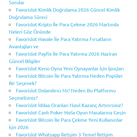
Sorular
Favorislot Kimlik Doğrulama 2026 Güncel Kimlik
Doğrulama Süreci
Favorislot Kripto İle Para Çekme 2026 Martında
Neleri Göz Önünde
Favorislot Havale İle Para Yatırma Fırsatların
Avantajları ve
Favorislot Payfix İle Para Yatırma 2026 Haziran
Güncel Bilgiler
Favorislot Keno Oyna Yeni Oynayanlar İçin İpuçları
Favorislot Bitcoin İle Para Yatırma Neden Popüler
Bir Seçenek?
Favorislot Dolandırıcı Mı? Neden Bu Platformu
Seçmelisiniz?
Favorislot İddaa Oranları Nasıl Kazanç Artırırsınız?
Favorislot Canlı Poker Hızla Oyun Masalarına Geçin
Favorislot Bitcoin İle Para Çekme Yeni Kullanıcılar
İçin 2026
Favorislot Whatsapp İletişim 3 Temel İletişim