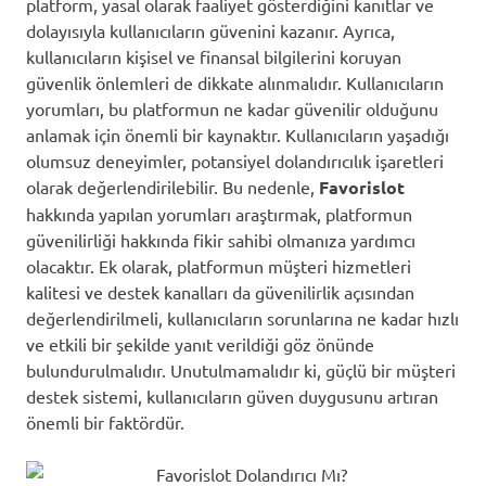
platform, yasal olarak faaliyet gösterdiğini kanıtlar ve
dolayısıyla kullanıcıların güvenini kazanır. Ayrıca,
kullanıcıların kişisel ve finansal bilgilerini koruyan
güvenlik önlemleri de dikkate alınmalıdır. Kullanıcıların
yorumları, bu platformun ne kadar güvenilir olduğunu
anlamak için önemli bir kaynaktır. Kullanıcıların yaşadığı
olumsuz deneyimler, potansiyel dolandırıcılık işaretleri
olarak değerlendirilebilir. Bu nedenle,
Favorislot
hakkında yapılan yorumları araştırmak, platformun
güvenilirliği hakkında fikir sahibi olmanıza yardımcı
olacaktır. Ek olarak, platformun müşteri hizmetleri
kalitesi ve destek kanalları da güvenilirlik açısından
değerlendirilmeli, kullanıcıların sorunlarına ne kadar hızlı
ve etkili bir şekilde yanıt verildiği göz önünde
bulundurulmalıdır. Unutulmamalıdır ki, güçlü bir müşteri
destek sistemi, kullanıcıların güven duygusunu artıran
önemli bir faktördür.