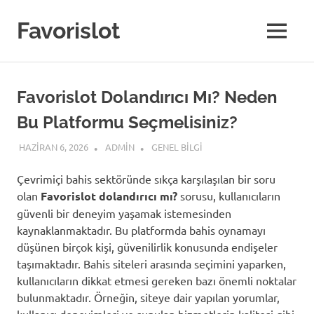
Skip
to
Favorislot
MENU
content
Favorislot Dolandırıcı Mı? Neden
Bu Platformu Seçmelisiniz?
HAZIRAN 6, 2026
ADMIN
GENEL BILGI
Çevrimiçi bahis sektöründe sıkça karşılaşılan bir soru
olan
Favorislot dolandırıcı mı?
sorusu, kullanıcıların
güvenli bir deneyim yaşamak istemesinden
kaynaklanmaktadır. Bu platformda bahis oynamayı
düşünen birçok kişi, güvenilirlik konusunda endişeler
taşımaktadır. Bahis siteleri arasında seçimini yaparken,
kullanıcıların dikkat etmesi gereken bazı önemli noktalar
bulunmaktadır. Örneğin, siteye dair yapılan yorumlar,
kullanıcı deneyimleri ve sunulan hizmetlerin kalitesi gibi