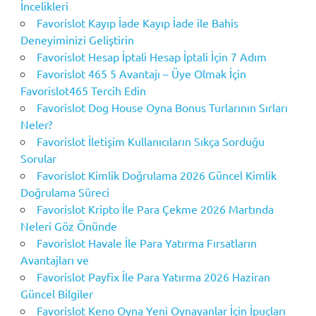
İncelikleri
Favorislot Kayıp İade Kayıp İade ile Bahis
Deneyiminizi Geliştirin
Favorislot Hesap İptali Hesap İptali İçin 7 Adım
Favorislot 465 5 Avantajı – Üye Olmak İçin
Favorislot465 Tercih Edin
Favorislot Dog House Oyna Bonus Turlarının Sırları
Neler?
Favorislot İletişim Kullanıcıların Sıkça Sorduğu
Sorular
Favorislot Kimlik Doğrulama 2026 Güncel Kimlik
Doğrulama Süreci
Favorislot Kripto İle Para Çekme 2026 Martında
Neleri Göz Önünde
Favorislot Havale İle Para Yatırma Fırsatların
Avantajları ve
Favorislot Payfix İle Para Yatırma 2026 Haziran
Güncel Bilgiler
Favorislot Keno Oyna Yeni Oynayanlar İçin İpuçları