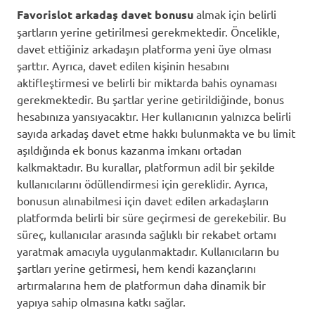
Favorislot arkadaş davet bonusu
almak için belirli
şartların yerine getirilmesi gerekmektedir. Öncelikle,
davet ettiğiniz arkadaşın platforma yeni üye olması
şarttır. Ayrıca, davet edilen kişinin hesabını
aktifleştirmesi ve belirli bir miktarda bahis oynaması
gerekmektedir. Bu şartlar yerine getirildiğinde, bonus
hesabınıza yansıyacaktır. Her kullanıcının yalnızca belirli
sayıda arkadaş davet etme hakkı bulunmakta ve bu limit
aşıldığında ek bonus kazanma imkanı ortadan
kalkmaktadır. Bu kurallar, platformun adil bir şekilde
kullanıcılarını ödüllendirmesi için gereklidir. Ayrıca,
bonusun alınabilmesi için davet edilen arkadaşların
platformda belirli bir süre geçirmesi de gerekebilir. Bu
süreç, kullanıcılar arasında sağlıklı bir rekabet ortamı
yaratmak amacıyla uygulanmaktadır. Kullanıcıların bu
şartları yerine getirmesi, hem kendi kazançlarını
artırmalarına hem de platformun daha dinamik bir
yapıya sahip olmasına katkı sağlar.