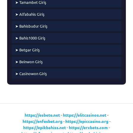
➤ Tamambet Giriş
➤ Alfabahis Giriş
➤ Bahisbudur Giriş
➤ Bahis1000 Giriş
➤ Betgar Giriş
➤ Beinwon Giriş
➤ Casinowon Giriş
https://esbete.net
-
https://elitcasinos.net
-
https://enfesbet.org
-
https://epiccasino.org
-
https://epikbahiss.net
-
https://erxbets.com
-