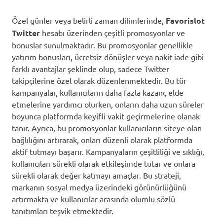
Özel günler veya belirli zaman dilimlerinde,
Favorislot
Twitter
hesabı üzerinden çeşitli promosyonlar ve
bonuslar sunulmaktadır. Bu promosyonlar genellikle
yatırım bonusları, ücretsiz dönüşler veya nakit iade gibi
farklı avantajlar şeklinde olup, sadece Twitter
takipçilerine özel olarak düzenlenmektedir. Bu tür
kampanyalar, kullanıcıların daha fazla kazanç elde
etmelerine yardımcı olurken, onların daha uzun süreler
boyunca platformda keyifli vakit geçirmelerine olanak
tanır. Ayrıca, bu promosyonlar kullanıcıların siteye olan
bağlılığını artırarak, onları düzenli olarak platformda
aktif tutmayı başarır. Kampanyaların çeşitliliği ve sıklığı,
kullanıcıları sürekli olarak etkileşimde tutar ve onlara
sürekli olarak değer katmayı amaçlar. Bu strateji,
markanın sosyal medya üzerindeki görünürlüğünü
artırmakta ve kullanıcılar arasında olumlu sözlü
tanıtımları teşvik etmektedir.