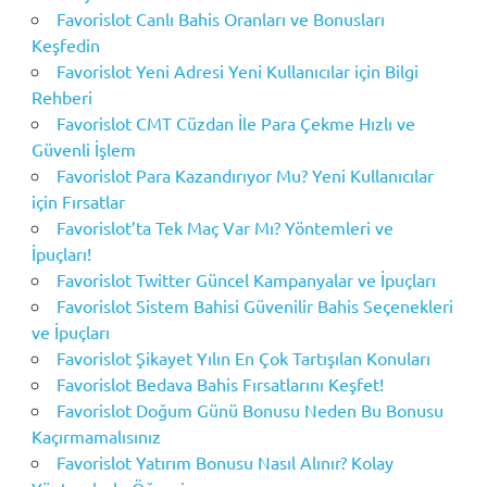
Favorislot Canlı Bahis Oranları ve Bonusları
Keşfedin
Favorislot Yeni Adresi Yeni Kullanıcılar için Bilgi
Rehberi
Favorislot CMT Cüzdan İle Para Çekme Hızlı ve
Güvenli İşlem
Favorislot Para Kazandırıyor Mu? Yeni Kullanıcılar
için Fırsatlar
Favorislot’ta Tek Maç Var Mı? Yöntemleri ve
İpuçları!
Favorislot Twitter Güncel Kampanyalar ve İpuçları
Favorislot Sistem Bahisi Güvenilir Bahis Seçenekleri
ve İpuçları
Favorislot Şikayet Yılın En Çok Tartışılan Konuları
Favorislot Bedava Bahis Fırsatlarını Keşfet!
Favorislot Doğum Günü Bonusu Neden Bu Bonusu
Kaçırmamalısınız
Favorislot Yatırım Bonusu Nasıl Alınır? Kolay