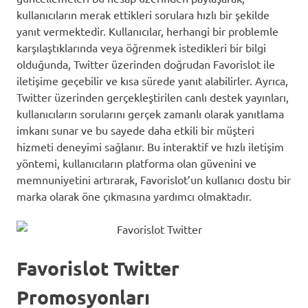
kullanıcıların merak ettikleri sorulara hızlı bir şekilde
yanıt vermektedir. Kullanıcılar, herhangi bir problemle
karşılaştıklarında veya öğrenmek istedikleri bir bilgi
olduğunda, Twitter üzerinden doğrudan Favorislot ile
iletişime geçebilir ve kısa sürede yanıt alabilirler. Ayrıca,
Twitter üzerinden gerçekleştirilen canlı destek yayınları,
kullanıcıların sorularını gerçek zamanlı olarak yanıtlama
imkanı sunar ve bu sayede daha etkili bir müşteri
hizmeti deneyimi sağlanır. Bu interaktif ve hızlı iletişim
yöntemi, kullanıcıların platforma olan güvenini ve
memnuniyetini artırarak, Favorislot’un kullanıcı dostu bir
marka olarak öne çıkmasına yardımcı olmaktadır.
Favorislot Twitter
Promosyonları