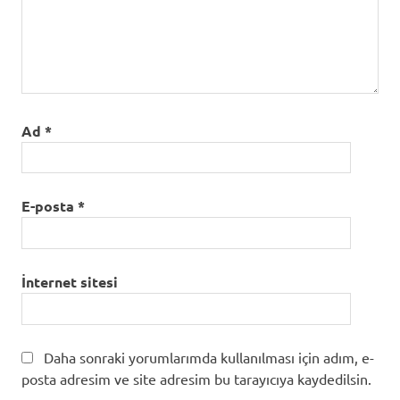
Ad
*
E-posta
*
İnternet sitesi
Daha sonraki yorumlarımda kullanılması için adım, e-
posta adresim ve site adresim bu tarayıcıya kaydedilsin.