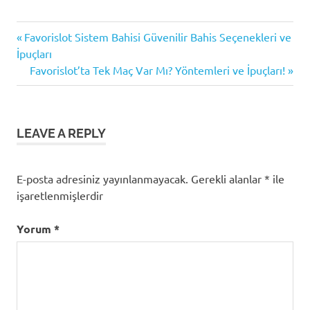
Previous
Yazı
Favorislot Sistem Bahisi Güvenilir Bahis Seçenekleri ve
Post:
İpuçları
gezinmesi
Next
Favorislot’ta Tek Maç Var Mı? Yöntemleri ve İpuçları!
Post:
LEAVE A REPLY
E-posta adresiniz yayınlanmayacak.
Gerekli alanlar
*
ile
işaretlenmişlerdir
Yorum
*