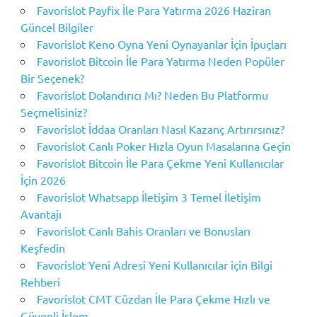
Favorislot Payfix İle Para Yatırma 2026 Haziran
Güncel Bilgiler
Favorislot Keno Oyna Yeni Oynayanlar İçin İpuçları
Favorislot Bitcoin İle Para Yatırma Neden Popüler
Bir Seçenek?
Favorislot Dolandırıcı Mı? Neden Bu Platformu
Seçmelisiniz?
Favorislot İddaa Oranları Nasıl Kazanç Artırırsınız?
Favorislot Canlı Poker Hızla Oyun Masalarına Geçin
Favorislot Bitcoin İle Para Çekme Yeni Kullanıcılar
İçin 2026
Favorislot Whatsapp İletişim 3 Temel İletişim
Avantajı
Favorislot Canlı Bahis Oranları ve Bonusları
Keşfedin
Favorislot Yeni Adresi Yeni Kullanıcılar için Bilgi
Rehberi
Favorislot CMT Cüzdan İle Para Çekme Hızlı ve
Güvenli İşlem