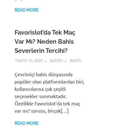
READ MORE
Favorislot’da Tek Maç
Var Mı? Neden Bahis
Severlerin Tercihi?
MAYIS 10, 2026
ADMIN
BAHIS
Çevrimiçi bahis dünyasında
popüler olan platformlardan biri,
kullanıcılarına çok çeşitli
seçenekler sunmaktadır.
Özellikle Favorislot’da tek maç
var mı? sorusu, birçok[…]
READ MORE