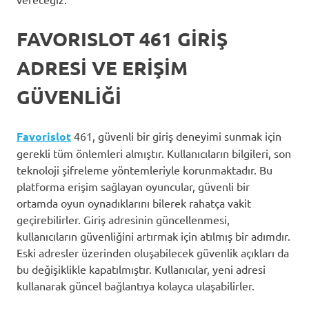
FAVORISLOT 461 GİRİŞ
ADRESİ VE ERİŞİM
GÜVENLİĞİ
Favorislot
461, güvenli bir giriş deneyimi sunmak için
gerekli tüm önlemleri almıştır. Kullanıcıların bilgileri, son
teknoloji şifreleme yöntemleriyle korunmaktadır. Bu
platforma erişim sağlayan oyuncular, güvenli bir
ortamda oyun oynadıklarını bilerek rahatça vakit
geçirebilirler. Giriş adresinin güncellenmesi,
kullanıcıların güvenliğini artırmak için atılmış bir adımdır.
Eski adresler üzerinden oluşabilecek güvenlik açıkları da
bu değişiklikle kapatılmıştır. Kullanıcılar, yeni adresi
kullanarak güncel bağlantıya kolayca ulaşabilirler.