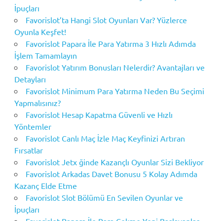
İpuçları
Favorislot’ta Hangi Slot Oyunları Var? Yüzlerce
Oyunla Keşfet!
Favorislot Papara İle Para Yatırma 3 Hızlı Adımda
İşlem Tamamlayın
Favorislot Yatırım Bonusları Nelerdir? Avantajları ve
Detayları
Favorislot Minimum Para Yatırma Neden Bu Seçimi
Yapmalısınız?
Favorislot Hesap Kapatma Güvenli ve Hızlı
Yöntemler
Favorislot Canlı Maç İzle Maç Keyfinizi Artıran
Fırsatlar
Favorislot Jetx ğinde Kazançlı Oyunlar Sizi Bekliyor
Favorislot Arkadas Davet Bonusu 5 Kolay Adımda
Kazanç Elde Etme
Favorislot Slot Bölümü En Sevilen Oyunlar ve
İpuçları