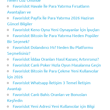
Neleri Göz Önünde
Favorislot Havale İle Para Yatırma Fırsatların
Avantajları ve
Favorislot Payfix İle Para Yatırma 2026 Haziran
Güncel Bilgiler
Favorislot Keno Oyna Yeni Oynayanlar İçin İpuçları
Favorislot Bitcoin İle Para Yatırma Neden Popüler
Bir Seçenek?
Favorislot Dolandırıcı Mı? Neden Bu Platformu
Seçmelisiniz?
Favorislot İddaa Oranları Nasıl Kazanç Artırırsınız?
Favorislot Canlı Poker Hızla Oyun Masalarına Geçin
Favorislot Bitcoin İle Para Çekme Yeni Kullanıcılar
İçin 2026
Favorislot Whatsapp İletişim 3 Temel İletişim
Avantajı
Favorislot Canlı Bahis Oranları ve Bonusları
Keşfedin
Favorislot Yeni Adresi Yeni Kullanıcılar için Bilgi