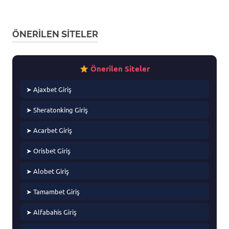
ÖNERILEN SITELER
Önerilen Siteler
➤ Ajaxbet Giriş
➤ Sheratonking Giriş
➤ Acarbet Giriş
➤ Orisbet Giriş
➤ Alobet Giriş
➤ Tamambet Giriş
➤ Alfabahis Giriş