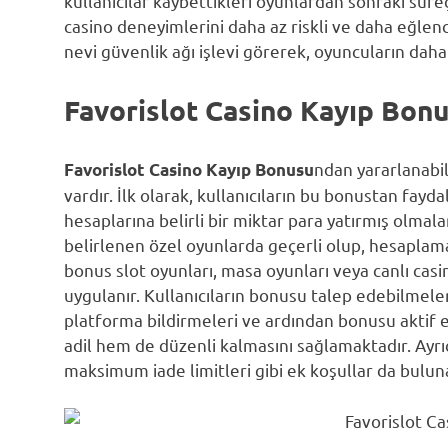
kullanıcılar kaybettikleri oyunlardan sonraki süreç
casino deneyimlerini daha az riskli ve daha eğlenc
nevi güvenlik ağı işlevi görerek, oyuncuların daha
Favorislot Casino Kayıp Bonu
ndan yararlanabil
Favorislot Casino Kayıp Bonusu
vardır. İlk olarak, kullanıcıların bu bonustan fayda
hesaplarına belirli bir miktar para yatırmış olma
belirlenen özel oyunlarda geçerli olup, hesaplam
bonus slot oyunları, masa oyunları veya canlı casino
uygulanır. Kullanıcıların bonusu talep edebilmeleri
platforma bildirmeleri ve ardından bonusu aktif e
adil hem de düzenli kalmasını sağlamaktadır. Ayr
maksimum iade limitleri gibi ek koşullar da buluna