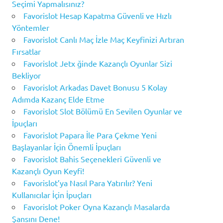
Seçimi Yapmalısınız?
Favorislot Hesap Kapatma Güvenli ve Hızlı
Yöntemler
Favorislot Canlı Maç İzle Maç Keyfinizi Artıran
Fırsatlar
Favorislot Jetx ğinde Kazançlı Oyunlar Sizi
Bekliyor
Favorislot Arkadas Davet Bonusu 5 Kolay
Adımda Kazanç Elde Etme
Favorislot Slot Bölümü En Sevilen Oyunlar ve
İpuçları
Favorislot Papara İle Para Çekme Yeni
Başlayanlar İçin Önemli İpuçları
Favorislot Bahis Seçenekleri Güvenli ve
Kazançlı Oyun Keyfi!
Favorislot’ya Nasıl Para Yatırılır? Yeni
Kullanıcılar İçin İpuçları
Favorislot Poker Oyna Kazançlı Masalarda
Şansını Dene!