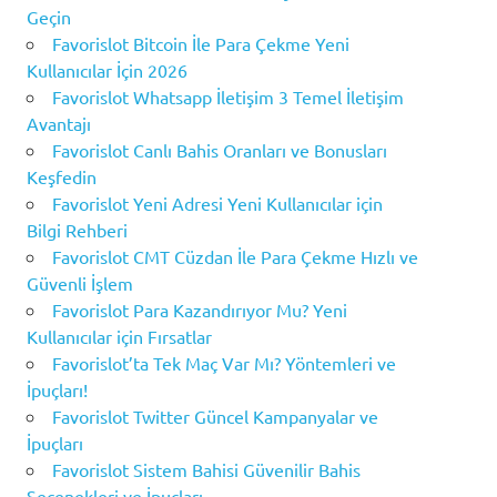
Geçin
Favorislot Bitcoin İle Para Çekme Yeni
Kullanıcılar İçin 2026
Favorislot Whatsapp İletişim 3 Temel İletişim
Avantajı
Favorislot Canlı Bahis Oranları ve Bonusları
Keşfedin
Favorislot Yeni Adresi Yeni Kullanıcılar için
Bilgi Rehberi
Favorislot CMT Cüzdan İle Para Çekme Hızlı ve
Güvenli İşlem
Favorislot Para Kazandırıyor Mu? Yeni
Kullanıcılar için Fırsatlar
Favorislot’ta Tek Maç Var Mı? Yöntemleri ve
İpuçları!
Favorislot Twitter Güncel Kampanyalar ve
İpuçları
Favorislot Sistem Bahisi Güvenilir Bahis
Seçenekleri ve İpuçları