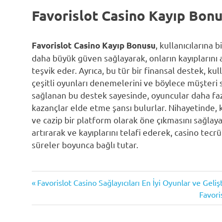
Favorislot Casino Kayıp Bonu
, kullanıcılarına
Favorislot Casino Kayıp Bonusu
daha büyük güven sağlayarak, onların kayıplarını 
teşvik eder. Ayrıca, bu tür bir finansal destek, ku
çeşitli oyunları denemelerini ve böylece müşteri sa
sağlanan bu destek sayesinde, oyuncular daha fa
kazançlar elde etme şansı bulurlar. Nihayetinde, 
ve cazip bir platform olarak öne çıkmasını sağlay
artırarak ve kayıplarını telafi ederek, casino tecrü
süreler boyunca bağlı tutar.
Previous
Yazı
Favorislot Casino Sağlayıcıları En İyi Oyunlar ve Gelişti
Post:
Next
Favori
gezinmesi
Post: