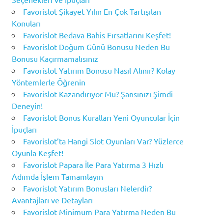
Favorislot Şikayet Yılın En Çok Tartışılan
Konuları
Favorislot Bedava Bahis Fırsatlarını Keşfet!
Favorislot Doğum Günü Bonusu Neden Bu
Bonusu Kaçırmamalısınız
Favorislot Yatırım Bonusu Nasıl Alınır? Kolay
Yöntemlerle Öğrenin
Favorislot Kazandırıyor Mu? Şansınızı Şimdi
Deneyin!
Favorislot Bonus Kuralları Yeni Oyuncular İçin
İpuçları
Favorislot’ta Hangi Slot Oyunları Var? Yüzlerce
Oyunla Keşfet!
Favorislot Papara İle Para Yatırma 3 Hızlı
Adımda İşlem Tamamlayın
Favorislot Yatırım Bonusları Nelerdir?
Avantajları ve Detayları
Favorislot Minimum Para Yatırma Neden Bu