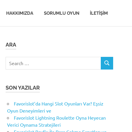
HAKKIMIZDA
SORUMLU OYUN
İLETIŞIM
ARA
Search
SEARCH
for:
SON YAZILAR
Favorislot’da Hangi Slot Oyunları Var? Eşsiz
Oyun Deneyimleri ve
Favorislot Lightning Roulette Oyna Heyecan
Verici Oynama Stratejileri
Favorislot Payfix İle Para Çekme Fırsatları ve