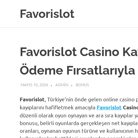
Skip
Favorislot
to
content
Favorislot Casino K
Ödeme Fırsatlarıyla 
MAYIS 10, 2026
ADMIN
BONUS
, Türkiye’nin önde gelen online casino p
Favorislot
kayıplarını hafifletmek amacıyla
Favorislot
Casin
düzenli olarak oyun oynayan ve ara sıra kayıplar y
bonusu, belirli oyunlarda gerçekleşen net kayıplar
oranları, oynanan oyunun türüne ve kullanıcının h