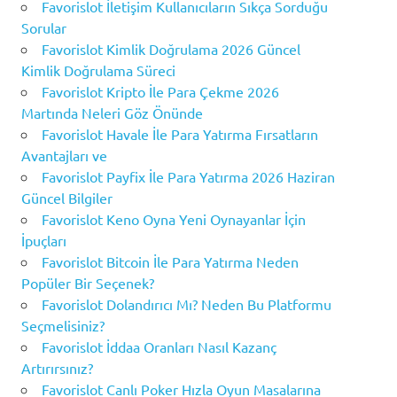
Favorislot İletişim Kullanıcıların Sıkça Sorduğu
Sorular
Favorislot Kimlik Doğrulama 2026 Güncel
Kimlik Doğrulama Süreci
Favorislot Kripto İle Para Çekme 2026
Martında Neleri Göz Önünde
Favorislot Havale İle Para Yatırma Fırsatların
Avantajları ve
Favorislot Payfix İle Para Yatırma 2026 Haziran
Güncel Bilgiler
Favorislot Keno Oyna Yeni Oynayanlar İçin
İpuçları
Favorislot Bitcoin İle Para Yatırma Neden
Popüler Bir Seçenek?
Favorislot Dolandırıcı Mı? Neden Bu Platformu
Seçmelisiniz?
Favorislot İddaa Oranları Nasıl Kazanç
Artırırsınız?
Favorislot Canlı Poker Hızla Oyun Masalarına