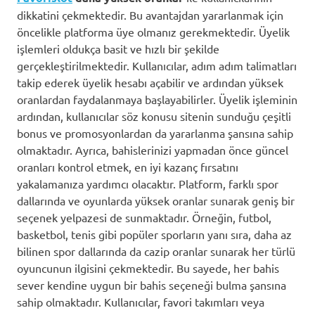
dikkatini çekmektedir. Bu avantajdan yararlanmak için
öncelikle platforma üye olmanız gerekmektedir. Üyelik
işlemleri oldukça basit ve hızlı bir şekilde
gerçekleştirilmektedir. Kullanıcılar, adım adım talimatları
takip ederek üyelik hesabı açabilir ve ardından yüksek
oranlardan faydalanmaya başlayabilirler. Üyelik işleminin
ardından, kullanıcılar söz konusu sitenin sunduğu çeşitli
bonus ve promosyonlardan da yararlanma şansına sahip
olmaktadır. Ayrıca, bahislerinizi yapmadan önce güncel
oranları kontrol etmek, en iyi kazanç fırsatını
yakalamanıza yardımcı olacaktır. Platform, farklı spor
dallarında ve oyunlarda yüksek oranlar sunarak geniş bir
seçenek yelpazesi de sunmaktadır. Örneğin, futbol,
basketbol, tenis gibi popüler sporların yanı sıra, daha az
bilinen spor dallarında da cazip oranlar sunarak her türlü
oyuncunun ilgisini çekmektedir. Bu sayede, her bahis
sever kendine uygun bir bahis seçeneği bulma şansına
sahip olmaktadır. Kullanıcılar, favori takımları veya