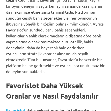
bir oyun deneyimi sağlarken aynı zamanda kazançlarını
da maksimize etme şansı tanımaktadır. Platformun
sunduğu çeşitli bahis seçenekleriyle, her oyuncunun
ihtiyacına yönelik bir çözüm bulmak mümkündür. Ayrıca,
Favorislot’un sunduğu canlı bahis seçenekleri,
kullanıcıların anlık olarak maçların gidişatına göre bahis
yapmalarına olanak tanımaktadır. Bu özellik, bahis
deneyimini daha da heyecanlı hale getirirken,
oyuncuların stratejik kararlar almasını da teşvik
etmektedir. Tüm bu unsurlar, Favorislot’u benzersiz bir
platform haline getirmekte ve oyunculara unutulmaz bir
deneyim sunmaktadır.
Favorislot Daha Yüksek
Oranlar ve Nasıl Faydalanılır
Favorislot
daha yüksek oranlar
ile kullanıcılarının