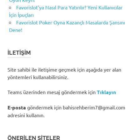
Favorislot’ya Nasıl Para Yatırılır? Yeni Kullanıcılar
İçin İpuçları
Favorislot Poker Oyna Kazançlı Masalarda Şansını
Dene!
İLETIŞIM
Site sahibi ile iletişime geçmek için aşağıda yer alan
yöntemleri kullanabilirsiniz.
Teams üzerinden mesaj göndermek için
Tıklayın
E-posta
göndermek için
bahisrehberim7@gmail.com
adresini kullanın.
ÖNERILEN SITELER