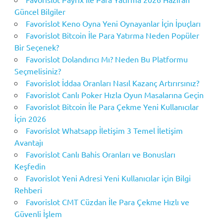
Güncel Bilgiler
Favorislot Keno Oyna Yeni Oynayanlar İçin İpuçları
Favorislot Bitcoin İle Para Yatırma Neden Popüler
Bir Seçenek?
Favorislot Dolandırıcı Mı? Neden Bu Platformu
Seçmelisiniz?
Favorislot İddaa Oranları Nasıl Kazanç Artırırsınız?
Favorislot Canlı Poker Hızla Oyun Masalarına Geçin
Favorislot Bitcoin İle Para Çekme Yeni Kullanıcılar
İçin 2026
Favorislot Whatsapp İletişim 3 Temel İletişim
Avantajı
Favorislot Canlı Bahis Oranları ve Bonusları
Keşfedin
Favorislot Yeni Adresi Yeni Kullanıcılar için Bilgi
Rehberi
Favorislot CMT Cüzdan İle Para Çekme Hızlı ve
Güvenli İşlem