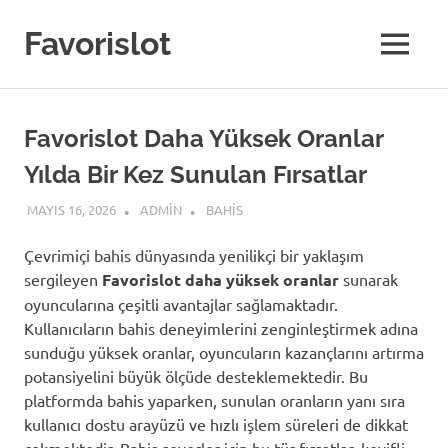
Skip
to
Favorislot
MENU
content
Favorislot Daha Yüksek Oranlar
Yılda Bir Kez Sunulan Fırsatlar
MAYIS 16, 2026
ADMIN
BAHIS
Çevrimiçi bahis dünyasında yenilikçi bir yaklaşım
sergileyen
Favorislot daha yüksek oranlar
sunarak
oyuncularına çeşitli avantajlar sağlamaktadır.
Kullanıcıların bahis deneyimlerini zenginleştirmek adına
sunduğu yüksek oranlar, oyuncuların kazançlarını artırma
potansiyelini büyük ölçüde desteklemektedir. Bu
platformda bahis yaparken, sunulan oranların yanı sıra
kullanıcı dostu arayüzü ve hızlı işlem süreleri de dikkat
çekmektedir. Bahis severler için bu tür fırsatlar, keyifli