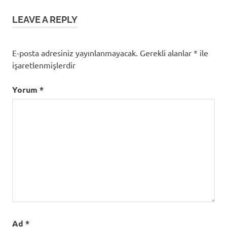
LEAVE A REPLY
E-posta adresiniz yayınlanmayacak.
Gerekli alanlar
*
ile
işaretlenmişlerdir
Yorum
*
Ad
*