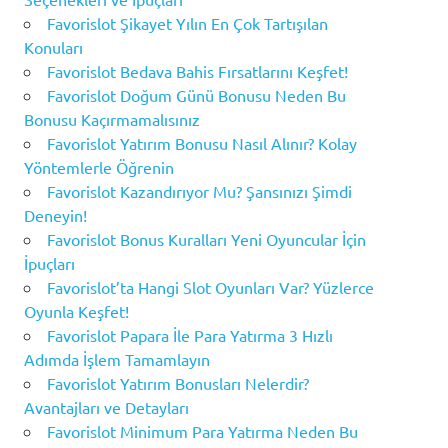
Favorislot Şikayet Yılın En Çok Tartışılan
Konuları
Favorislot Bedava Bahis Fırsatlarını Keşfet!
Favorislot Doğum Günü Bonusu Neden Bu
Bonusu Kaçırmamalısınız
Favorislot Yatırım Bonusu Nasıl Alınır? Kolay
Yöntemlerle Öğrenin
Favorislot Kazandırıyor Mu? Şansınızı Şimdi
Deneyin!
Favorislot Bonus Kuralları Yeni Oyuncular İçin
İpuçları
Favorislot’ta Hangi Slot Oyunları Var? Yüzlerce
Oyunla Keşfet!
Favorislot Papara İle Para Yatırma 3 Hızlı
Adımda İşlem Tamamlayın
Favorislot Yatırım Bonusları Nelerdir?
Avantajları ve Detayları
Favorislot Minimum Para Yatırma Neden Bu