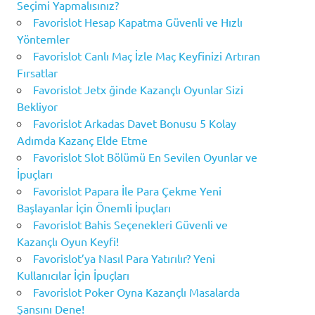
Seçimi Yapmalısınız?
Favorislot Hesap Kapatma Güvenli ve Hızlı
Yöntemler
Favorislot Canlı Maç İzle Maç Keyfinizi Artıran
Fırsatlar
Favorislot Jetx ğinde Kazançlı Oyunlar Sizi
Bekliyor
Favorislot Arkadas Davet Bonusu 5 Kolay
Adımda Kazanç Elde Etme
Favorislot Slot Bölümü En Sevilen Oyunlar ve
İpuçları
Favorislot Papara İle Para Çekme Yeni
Başlayanlar İçin Önemli İpuçları
Favorislot Bahis Seçenekleri Güvenli ve
Kazançlı Oyun Keyfi!
Favorislot’ya Nasıl Para Yatırılır? Yeni
Kullanıcılar İçin İpuçları
Favorislot Poker Oyna Kazançlı Masalarda
Şansını Dene!