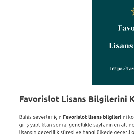
Favorislot Lisans Bilgilerini
Bahis severler için
‘ni k
Favorislot lisans bilgileri
giriş yaptıktan sonra, genellikle sayfanın en altında 
lisansın geçerlilik süresi ve hangi ülkede geçerli