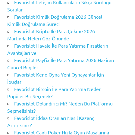
Favorislot İletişim Kullanıcıların Sıkça Sorduğu
Sorular
Favorislot Kimlik Doğrulama 2026 Güncel
Kimlik Doğrulama Süreci
Favorislot Kripto İle Para Çekme 2026
Martında Neleri Göz Önünde
Favorislot Havale İle Para Yatırma Fırsatların
Avantajları ve
Favorislot Payfix İle Para Yatırma 2026 Haziran
Güncel Bilgiler
Favorislot Keno Oyna Yeni Oynayanlar İçin
İpuçları
Favorislot Bitcoin İle Para Yatırma Neden
Popüler Bir Seçenek?
Favorislot Dolandırıcı Mı? Neden Bu Platformu
Seçmelisiniz?
Favorislot İddaa Oranları Nasıl Kazanç
Artırırsınız?
Favorislot Canlı Poker Hızla Oyun Masalarına