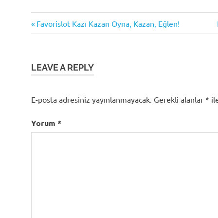
Favorislot
Previous
Yazı
Favorislot Kazı Kazan Oyna, Kazan, Eğlen!
güvenilirliği
Post:
gezinmesi
online
bahis
lisansları
LEAVE A REPLY
şeffaf
oyun
ortamı
E-posta adresiniz yayınlanmayacak.
Gerekli alanlar
*
il
Yorum
*