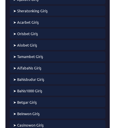
➤ Sheratonking Giriş
➤ Acarbet Giriş
➤ Orisbet Giriş
➤ Alobet Giriş
➤ Tamambet Giriş
➤ Alfabahis Giriş
➤ Bahisbudur Giriş
➤ Bahis1000 Giriş
➤ Betgar Giriş
➤ Beinwon Giriş
➤ Casinowon Giriş