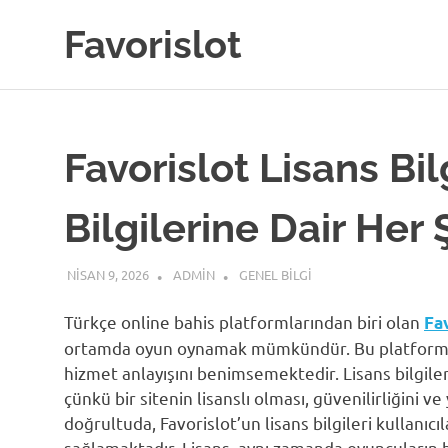
Skip
Favorislot
to
content
Favorislot Lisans Bil
Bilgilerine Dair Her
NISAN 9, 2026
ADMIN
GENEL BILGI
Türkçe online bahis platformlarından biri olan
Fa
ortamda oyun oynamak mümkündür. Bu platform, kull
hizmet anlayışını benimsemektedir. Lisans bilgiler
çünkü bir sitenin lisanslı olması, güvenilirliğini v
doğrultuda, Favorislot’un lisans bilgileri kullanı
sağlamaktadır. Lisans, aynı zamanda oyuncuların 