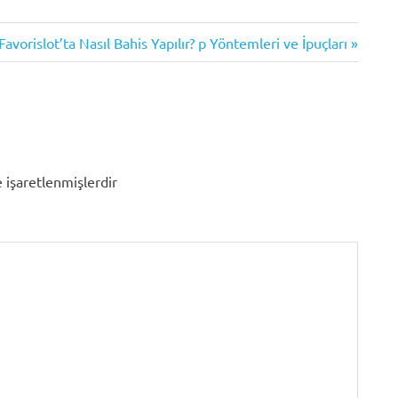
Next
Favorislot’ta Nasıl Bahis Yapılır? p Yöntemleri ve İpuçları
Post:
e işaretlenmişlerdir