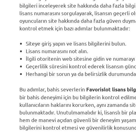
bilgileri inceleyerek site hakkında daha fazla bilgi
lisans numarasını sorgulayarak, lisansın geçerli ol
oyuncuların site hakkında daha fazla güven duymala
kontrol etmek için bazı adımlar bulunmaktadır:
Siteye giriş yapın ve lisans bilgilerini bulun.
Lisans numarasını not alın.
İlgili otoritenin web sitesine gidin ve numarayı
Geçerlilik süresini kontrol ederek lisansın gün
Herhangi bir sorun ya da belirsizlik durumunda,
Bu adımlar, bahis severlerin
Favorislot lisans bilg
bir bahis deneyimi için bu bilgilerin kontrol edilme
kullanıcıların haklarını korurken, aynı zamanda si
bulunmaktadır. Unutulmamalıdır ki, lisanslı bir
hem de manevi açıdan güvenli bir deneyim yaşamas
bilgilerini kontrol etmesi ve güvenilirlik konusun