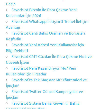
Geçin
Favorislot Bitcoin İle Para Çekme Yeni
Kullanıcılar İçin 2026
Favorislot Whatsapp İletişim 3 Temel İletişim
Avantajı
Favorislot Canlı Bahis Oranları ve Bonusları
Keşfedin
Favorislot Yeni Adresi Yeni Kullanıcılar için
Bilgi Rehberi
Favorislot CMT Cüzdan İle Para Çekme Hızlı ve
Güvenli İşlem
Favorislot Para Kazandırıyor Mu? Yeni
Kullanıcılar için Fırsatlar
Favorislot’ta Tek Maç Var Mı? Yöntemleri ve
İpuçları!
Favorislot Twitter Güncel Kampanyalar ve
İpuçları
Favorislot Sistem Bahisi Güvenilir Bahis
Seçenekleri ve İpuçları