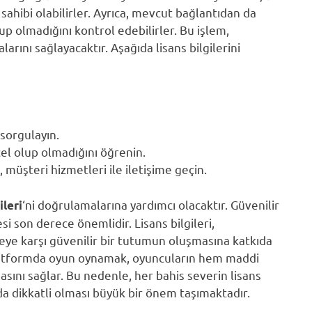
 sahibi olabilirler. Ayrıca, mevcut bağlantıdan da
up olmadığını kontrol edebilirler. Bu işlem,
rını sağlayacaktır. Aşağıda lisans bilgilerini
 sorgulayın.
cel olup olmadığını öğrenin.
 müşteri hizmetleri ile iletişime geçin.
‘ni doğrulamalarına yardımcı olacaktır. Güvenilir
ileri
si son derece önemlidir. Lisans bilgileri,
teye karşı güvenilir bir tutumun oluşmasına katkıda
 platformda oyun oynamak, oyuncuların hem maddi
ını sağlar. Bu nedenle, her bahis severin lisans
da dikkatli olması büyük bir önem taşımaktadır.