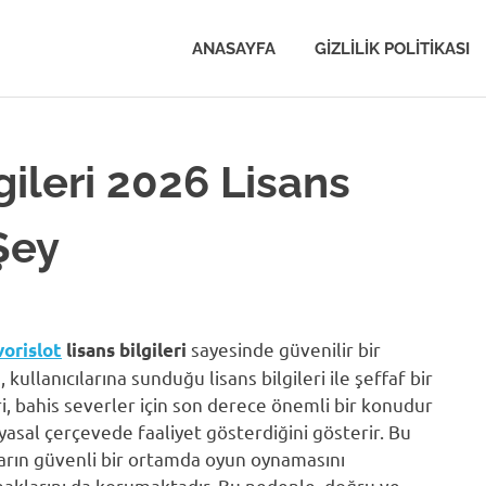
ANASAYFA
GIZLILIK POLITIKASI
gileri 2026 Lisans
 Şey
sayesinde güvenilir bir
vorislot
lisans bilgileri
anıcılarına sunduğu lisans bilgileri ile şeffaf bir
i, bahis severler için son derece önemli bir konudur
e yasal çerçevede faaliyet gösterdiğini gösterir. Bu
cıların güvenli bir ortamda oyun oynamasını
haklarını da korumaktadır. Bu nedenle, doğru ve