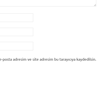
e-posta adresim ve site adresim bu tarayıcıya kaydedilsin.