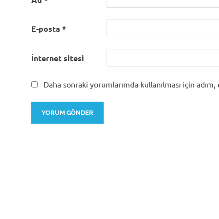
E-posta
*
İnternet sitesi
Daha sonraki yorumlarımda kullanılması için adım, 