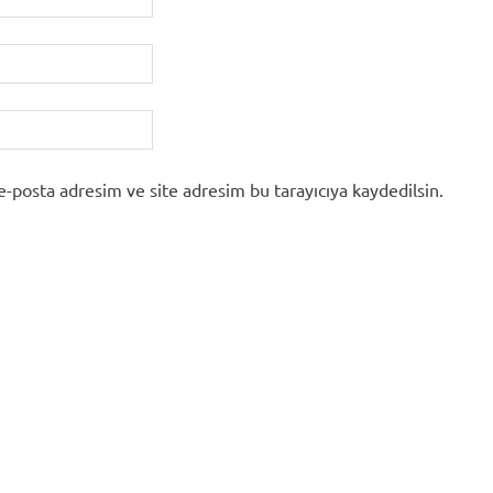
e-posta adresim ve site adresim bu tarayıcıya kaydedilsin.