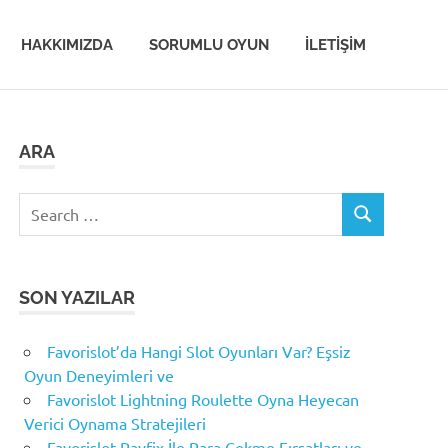
HAKKIMIZDA
SORUMLU OYUN
İLETIŞIM
ARA
Search
SEARCH
for:
SON YAZILAR
Favorislot’da Hangi Slot Oyunları Var? Eşsiz
Oyun Deneyimleri ve
Favorislot Lightning Roulette Oyna Heyecan
Verici Oynama Stratejileri
Favorislot Payfix İle Para Çekme Fırsatları ve