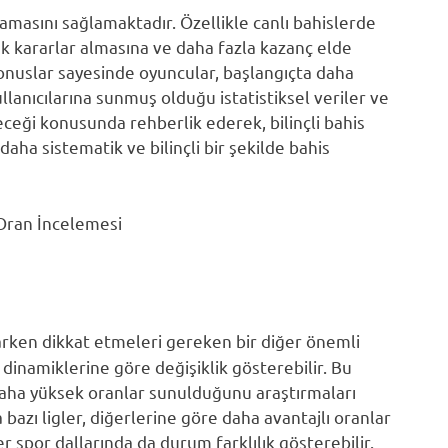
şamasını sağlamaktadır. Özellikle canlı bahislerde
nlık kararlar almasına ve daha fazla kazanç elde
onuslar sayesinde oyuncular, başlangıçta daha
llanıcılarına sunmuş olduğu istatistiksel veriler ve
leceği konusunda rehberlik ederek, bilinçli bahis
aha sistematik ve bilinçli bir şekilde bahis
rken dikkat etmeleri gereken bir diğer önemli
 dinamiklerine göre değişiklik gösterebilir. Bu
daha yüksek oranlar sunulduğunu araştırmaları
azı ligler, diğerlerine göre daha avantajlı oranlar
er spor dallarında da durum farklılık gösterebilir.