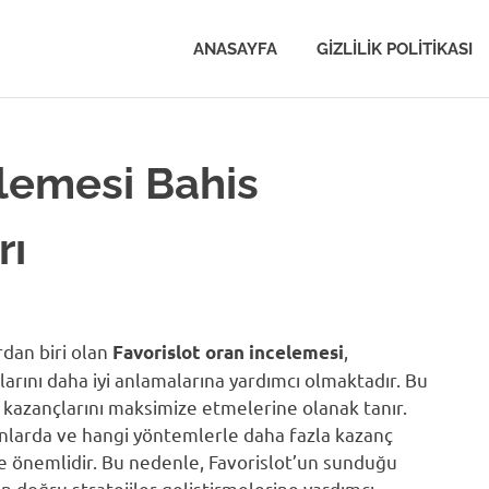
ANASAYFA
GIZLILIK POLITIKASI
elemesi Bahis
rı
dan biri olan
,
Favorislot oran incelemesi
klarını daha iyi anlamalarına yardımcı olmaktadır. Bu
ın kazançlarını maksimize etmelerine olanak tanır.
unlarda ve hangi yöntemlerle daha fazla kazanç
e önemlidir. Bu nedenle, Favorislot’un sunduğu
rın doğru stratejiler geliştirmelerine yardımcı