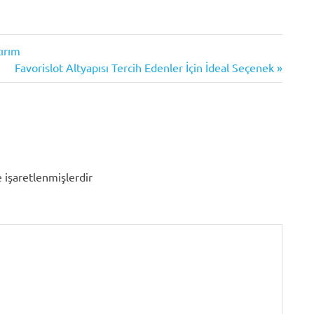
tırım
Next
Favorislot Altyapısı Tercih Edenler İçin İdeal Seçenek
Post:
e işaretlenmişlerdir