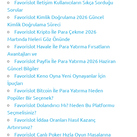
Favorislot İletişim Kullanıcıların Sıkça Sorduğu
Sorular
Favorislot Kimlik Doğrulama 2026 Güncel
Kimlik Doğrulama Süreci
Favorislot Kripto İle Para Çekme 2026
Martında Neleri Göz Önünde
Favorislot Havale İle Para Yatırma Fırsatların
Avantajları ve
Favorislot Payfix İle Para Yatırma 2026 Haziran
Güncel Bilgiler
Favorislot Keno Oyna Yeni Oynayanlar İçin
İpuçları
Favorislot Bitcoin İle Para Yatırma Neden
Popüler Bir Seçenek?
Favorislot Dolandırıcı Mı? Neden Bu Platformu
Seçmelisiniz?
Favorislot İddaa Oranları Nasıl Kazanç
Artırırsınız?
Favorislot Canlı Poker Hızla Oyun Masalarına