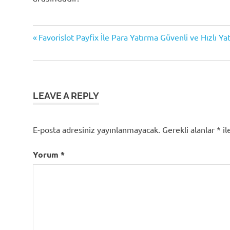
Previous
Yazı
Favorislot Payfix İle Para Yatırma Güvenli ve Hızlı Ya
Post:
gezinmesi
LEAVE A REPLY
E-posta adresiniz yayınlanmayacak.
Gerekli alanlar
*
il
Yorum
*