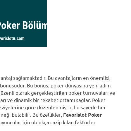
avantaj sağlamaktadır. Bu avantajların en önemlisi,
n bonusudur. Bu bonus, poker dünyasına yeni adım
düzenli olarak gerçekleştirilen poker turnuvaları ve
tları ve dinamik bir rekabet ortamı sağlar. Poker
seviyelerine göre düzenlenmiştir, bu sayede her
eği bulabilir. Bu özellikler,
Favorislot Poker
oyuncular için oldukça cazip kılan faktörler