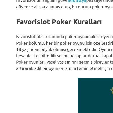
nlik altya
güvence altına alınmış olup, bu durum poker oyna
Favorislot Poker Kuralları
Favorislot platformunda poker oynamak isteyen o
Poker bölümü, her bir poker oyunu için özelleştiri
18 yaşından büyük olması gerekmektedir. Oyuncula
hesaplar tespit edilirse, bu hesaplar derhal kapatıl
Poker oyunları, yasal yaş sınırını geçmiş bireyler
artırarak adil bir oyun ortamını temin etmek için e