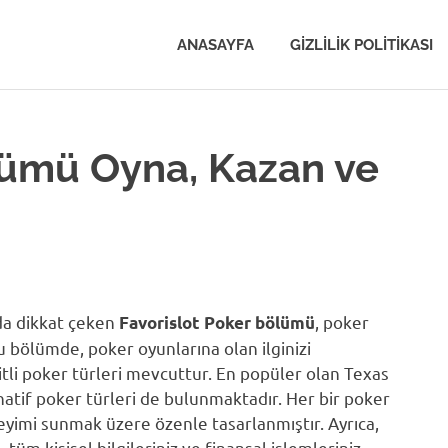
ANASAYFA
GIZLILIK POLITIKASI
lümü Oyna, Kazan ve
nda dikkat çeken
, poker
Favorislot Poker bölümü
 bölümde, poker oyunlarına olan ilginizi
şitli poker türleri mevcuttur. En popüler olan Texas
atif poker türleri de bulunmaktadır. Her bir poker
eyimi sunmak üzere özenle tasarlanmıştır. Ayrıca,
, tüm kişisel bilgileriniz ve finansal işlemleriniz