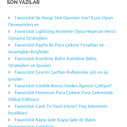
SON YAZILAR
Favorislot’da Hangi Slot Oyunları Var? Eşsiz Oyun
Deneyimleri ve
Favorislot Lightning Roulette Oyna Heyecan Verici
Oynama Stratejileri
Favorislot Payfix İle Para Çekme Fırsatları ve
Avantajları Keşfedin
Favorislot Kombine Bahis Kombine Bahis
Stratejileri ve İpuçları
Favorislot Çevrim Şartları Kullanıcılar için en iyi
ipuçları
Favorislot Günlük Bonus Neden İlgimizi Çekiyor?
Favorislot Minimum Para Çekme Para Çekiminde
Dikkat Edilmesi
Favorislot Canlı Tv Nasıl İzlenir? Maç İzlemenin
İncelikleri
Favorislot Kayıp İade Kayıp İade ile Bahis
Deneyiminizi Geliştirin