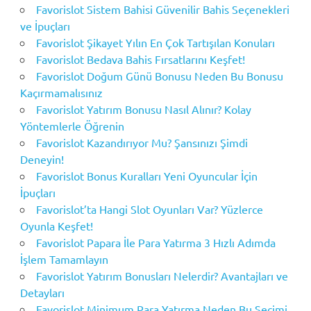
Favorislot Sistem Bahisi Güvenilir Bahis Seçenekleri
ve İpuçları
Favorislot Şikayet Yılın En Çok Tartışılan Konuları
Favorislot Bedava Bahis Fırsatlarını Keşfet!
Favorislot Doğum Günü Bonusu Neden Bu Bonusu
Kaçırmamalısınız
Favorislot Yatırım Bonusu Nasıl Alınır? Kolay
Yöntemlerle Öğrenin
Favorislot Kazandırıyor Mu? Şansınızı Şimdi
Deneyin!
Favorislot Bonus Kuralları Yeni Oyuncular İçin
İpuçları
Favorislot’ta Hangi Slot Oyunları Var? Yüzlerce
Oyunla Keşfet!
Favorislot Papara İle Para Yatırma 3 Hızlı Adımda
İşlem Tamamlayın
Favorislot Yatırım Bonusları Nelerdir? Avantajları ve
Detayları
Favorislot Minimum Para Yatırma Neden Bu Seçimi