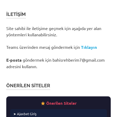
İLETIŞIM
Site sahibi ile iletişime geçmek için aşağıda yer alan
yöntemleri kullanabilirsiniz.
Teams üzerinden mesaj göndermek için
Tıklayın
E-posta
göndermek için
bahisrehberim7@gmail.com
adresini kullanın.
ÖNERILEN SITELER
Önerilen Siteler
➤ Ajaxbet Giriş