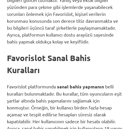
yüzünden para çekme gibi işlemlerde yaşanabilecek
sorunları önlemek için Favorislot, kişisel verilerin
korunması konusunda son derece titiz davranmakta ve
bu bilgileri üçüncü taraf şirketlerle paylaşmamaktadır.
Ayrıca, platformun kullanıcı dostu arayüzü sayesinde
bahis yapmak oldukça kolay ve keyiflidir.
Favorislot Sanal Bahis
Kuralları
Favorislot platformunda
sanal bahis yapmanın
belli
kuralları bulunmaktadır. Bu kurallar, tüm oyuncuların eşit
şartlar altında bahis yapmalarını sağlamak için
konmuştur. Örneğin, bir kullanıcı birden fazla hesap
açamaz ve tespit edilirse hesapları süresiz olarak
kapatılabilir. Her kullanıcının sadece bir hesabı olabilir.
Ayrıca, sanal bahis yapabilmek için kullanıcıların 18 yaşını