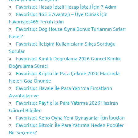
Favorislot Hesap İptali Hesap İptali İçin 7 Adım
Favorislot 465 5 Avantajı – Üye Olmak İçin
Favorislot465 Tercih Edin
Favorislot Dog House Oyna Bonus Turlarının Sırları
Neler?
Favorislot İletişim Kullanıcıların Sıkça Sorduğu
Sorular
Favorislot Kimlik Doğrulama 2026 Güncel Kimlik
Doğrulama Süreci
Favorislot Kripto İle Para Çekme 2026 Martında
Neleri Göz Önünde
Favorislot Havale İle Para Yatırma Fırsatların
Avantajları ve
Favorislot Payfix İle Para Yatırma 2026 Haziran
Güncel Bilgiler
Favorislot Keno Oyna Yeni Oynayanlar İçin İpuçları
Favorislot Bitcoin İle Para Yatırma Neden Popüler
Bir Seçenek?