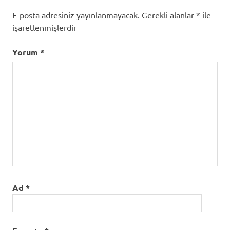
E-posta adresiniz yayınlanmayacak.
Gerekli alanlar
*
ile
işaretlenmişlerdir
Yorum
*
Ad
*