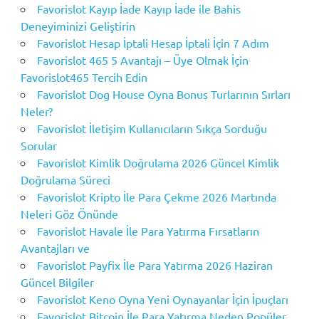
Favorislot Kayıp İade Kayıp İade ile Bahis
Deneyiminizi Geliştirin
Favorislot Hesap İptali Hesap İptali İçin 7 Adım
Favorislot 465 5 Avantajı – Üye Olmak İçin
Favorislot465 Tercih Edin
Favorislot Dog House Oyna Bonus Turlarının Sırları
Neler?
Favorislot İletişim Kullanıcıların Sıkça Sorduğu
Sorular
Favorislot Kimlik Doğrulama 2026 Güncel Kimlik
Doğrulama Süreci
Favorislot Kripto İle Para Çekme 2026 Martında
Neleri Göz Önünde
Favorislot Havale İle Para Yatırma Fırsatların
Avantajları ve
Favorislot Payfix İle Para Yatırma 2026 Haziran
Güncel Bilgiler
Favorislot Keno Oyna Yeni Oynayanlar İçin İpuçları
Favorislot Bitcoin İle Para Yatırma Neden Popüler