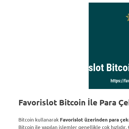
Favorislot Bitcoin İle Para Ç
Bitcoin kullanarak
Favorislot üzerinden para çe
Bitcoin ile yapılan işlemler genellikle çok hızlıdır.