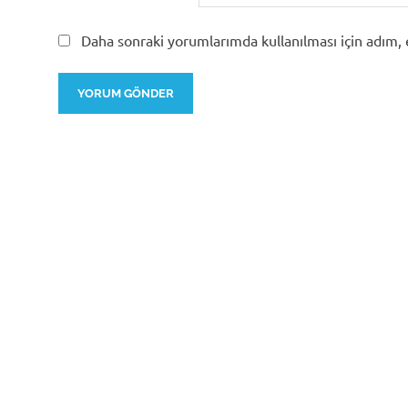
Daha sonraki yorumlarımda kullanılması için adım, 