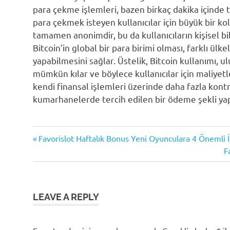
para çekme işlemleri, bazen birkaç dakika içinde
para çekmek isteyen kullanıcılar için büyük bir kola
tamamen anonimdir, bu da kullanıcıların kişisel bi
Bitcoin’in global bir para birimi olması, farklı ülke
yapabilmesini sağlar. Üstelik, Bitcoin kullanımı, 
mümkün kılar ve böylece kullanıcılar için maliyetleri
kendi finansal işlemleri üzerinde daha fazla kontro
kumarhanelerde tercih edilen bir ödeme şekli yapar
Previous
Yazı
Favorislot Haftalık Bonus Yeni Oyunculara 4 Önemli 
Post:
N
F
gezinmesi
P
LEAVE A REPLY