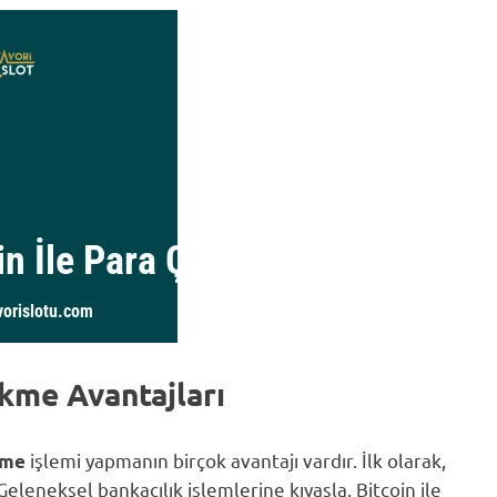
ekme Avantajları
işlemi yapmanın birçok avantajı vardır. İlk olarak,
kme
 Geleneksel bankacılık işlemlerine kıyasla, Bitcoin ile