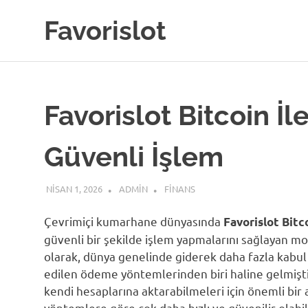
Skip
Favorislot
to
content
Favorislot Bitcoin İ
Güvenli İşlem
NISAN 1, 2026
ADMIN
FINANS
Çevrimiçi kumarhane dünyasında
Favorislot Bitc
güvenli bir şekilde işlem yapmalarını sağlayan mode
olarak, dünya genelinde giderek daha fazla kabul
edilen ödeme yöntemlerinden biri haline gelmiştir.
kendi hesaplarına aktarabilmeleri için önemli bir 
yöntemlere göre çok daha hızlı ve güvenilir olabilm