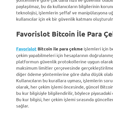
paylaşılmaz, bu da kullanıcıların bilgilerinin koru
teknolojisi, işlemlerin şeffaf ve manipülasyona 
kullanıcılar için ek bir güvenlik katmanı oluşturul
Favorislot Bitcoin İle Para Ç
işlemleri için b
Favorislot
Bitcoin ile para çekme
çekim yapabilmeleri için hesaplarının doğrulanm
platformun güvenlik protokollerine uygun olarak g
maksimum limitler çerçevesinde gerçekleştirilmelid
diğer ödeme yöntemlerine göre daha düşük olabilir,
Kullanıcıların bu kurallara uyması, işlemlerin sor
olarak, her çekim işlemi öncesinde, güncel Bitcoin
bu kur bilgisiyle bilgilendirilir, böylece piyasada
Bu kur bilgisi, her çekim işlemi sırasında güncelle
sağlar.