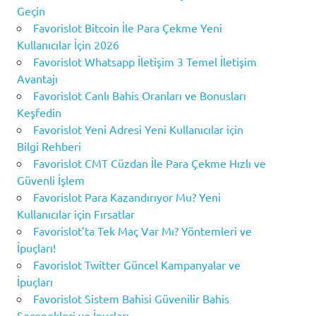
Geçin
Favorislot Bitcoin İle Para Çekme Yeni
Kullanıcılar İçin 2026
Favorislot Whatsapp İletişim 3 Temel İletişim
Avantajı
Favorislot Canlı Bahis Oranları ve Bonusları
Keşfedin
Favorislot Yeni Adresi Yeni Kullanıcılar için
Bilgi Rehberi
Favorislot CMT Cüzdan İle Para Çekme Hızlı ve
Güvenli İşlem
Favorislot Para Kazandırıyor Mu? Yeni
Kullanıcılar için Fırsatlar
Favorislot’ta Tek Maç Var Mı? Yöntemleri ve
İpuçları!
Favorislot Twitter Güncel Kampanyalar ve
İpuçları
Favorislot Sistem Bahisi Güvenilir Bahis
Seçenekleri ve İpuçları