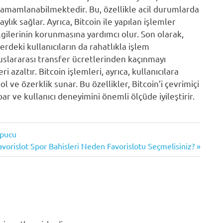
 tamamlanabilmektedir. Bu, özellikle acil durumlarda
ylık sağlar. Ayrıca, Bitcoin ile yapılan işlemler
lgilerinin korunmasına yardımcı olur. Son olarak,
lerdeki kullanıcıların da rahatlıkla işlem
uluslararası transfer ücretlerinden kaçınmayı
 azaltır. Bitcoin işlemleri, ayrıca, kullanıcılara
l ve özerklik sunar. Bu özellikler, Bitcoin’i çevrimiçi
 ve kullanıcı deneyimini önemli ölçüde iyileştirir.
İpucu
ext
avorislot Spor Bahisleri Neden Favorislotu Seçmelisiniz?
ost: