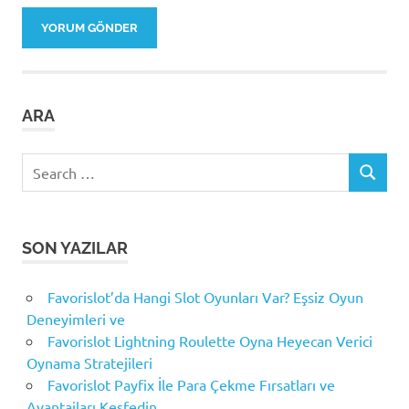
ARA
Search
SEARCH
for:
SON YAZILAR
Favorislot’da Hangi Slot Oyunları Var? Eşsiz Oyun
Deneyimleri ve
Favorislot Lightning Roulette Oyna Heyecan Verici
Oynama Stratejileri
Favorislot Payfix İle Para Çekme Fırsatları ve
Avantajları Keşfedin