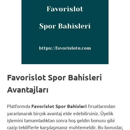
Favorislot Spor Bahisleri
Avantajları
Platformda
Favorislot Spor Bahisleri
fırsatlarından
yararlanarak birçok avantaj elde edebilirsiniz. Üyelik
işlemini tamamladıktan sonra hoş geldin bonusu gibi
cazip tekliflerle karşılaşmanız muhtemeldir. Bu bonuslar,