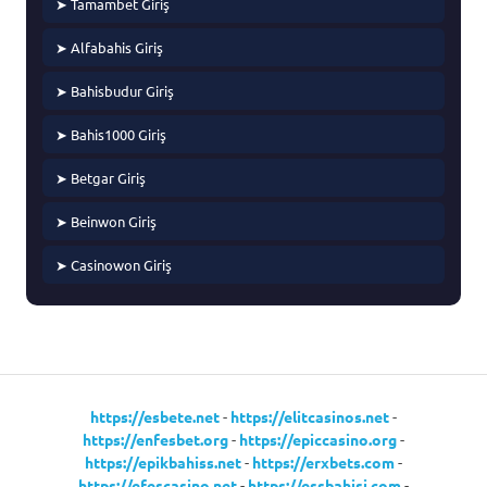
➤ Tamambet Giriş
➤ Alfabahis Giriş
➤ Bahisbudur Giriş
➤ Bahis1000 Giriş
➤ Betgar Giriş
➤ Beinwon Giriş
➤ Casinowon Giriş
https://esbete.net
-
https://elitcasinos.net
-
https://enfesbet.org
-
https://epiccasino.org
-
https://epikbahiss.net
-
https://erxbets.com
-
https://efescasino.net
-
https://essbahisi.com
-