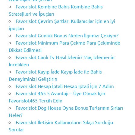
Favorislot Kombine Bahis Kombine Bahis
Stratejileri ve İpuçları
Favorislot Çevrim Şartları Kullanıcılar için en iyi
ipuçları
Favorislot Günlük Bonus Neden İlgimizi Çekiyor?
Favorislot Minimum Para Çekme Para Çekiminde
Dikkat Edilmesi
Favorislot Canlı Tv Nasıl İzlenir? Maç İzlemenin
İncelikleri
Favorislot Kayıp İade Kayıp İade ile Bahis
Deneyiminizi Geliştirin
Favorislot Hesap İptali Hesap İptali İçin 7 Adım
Favorislot 465 5 Avantajı – Üye Olmak İçin
Favorislot465 Tercih Edin
Favorislot Dog House Oyna Bonus Turlarının Sırları
Neler?
Favorislot İletişim Kullanıcıların Sıkça Sorduğu
Sorular