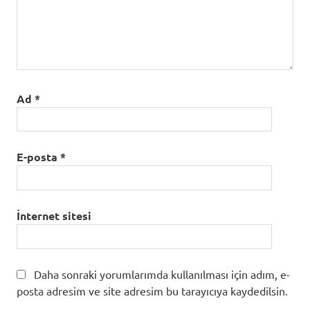
Ad
*
E-posta
*
İnternet sitesi
Daha sonraki yorumlarımda kullanılması için adım, e-
posta adresim ve site adresim bu tarayıcıya kaydedilsin.