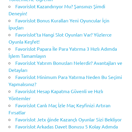
Favorislot Kazandırıyor Mu? Şansınızı Şimdi
Deneyin!
Favorislot Bonus Kuralları Yeni Oyuncular İçin
İpuçları
Favorislot’ta Hangi Slot Oyunları Var? Yüzlerce
Oyunla Keşfet!
Favorislot Papara İle Para Yatırma 3 Hızlı Adımda
İşlem Tamamlayın
Favorislot Yatırım Bonusları Nelerdir? Avantajları ve
Detayları
Favorislot Minimum Para Yatırma Neden Bu Seçimi
Yapmalısınız?
Favorislot Hesap Kapatma Güvenli ve Hızlı
Yöntemler
Favorislot Canlı Maç İzle Maç Keyfinizi Artıran
Fırsatlar
Favorislot Jetx ğinde Kazançlı Oyunlar Sizi Bekliyor
Favorislot Arkadas Davet Bonusu 5 Kolay Adımda